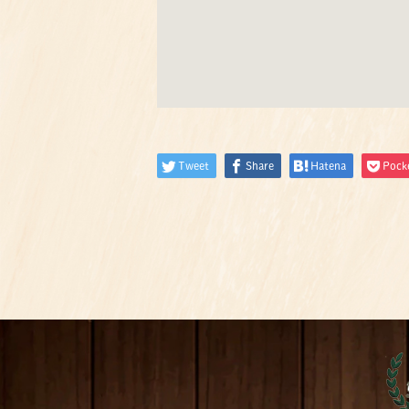
Tweet
Share
Hatena
Pock