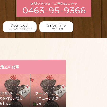
最近の記事
k9naturalフード
ホームページを
のお取扱い始め
リニューアル致
ました。
しました