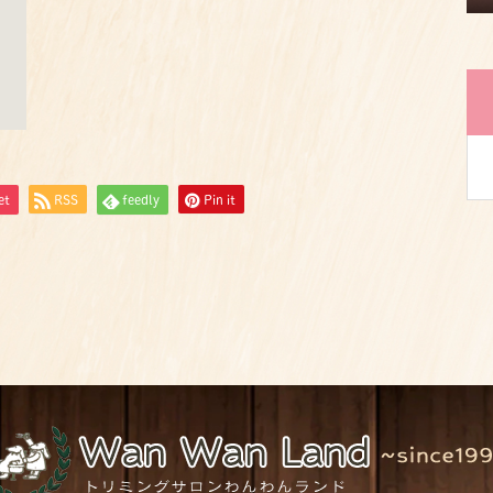
et
RSS
feedly
Pin it