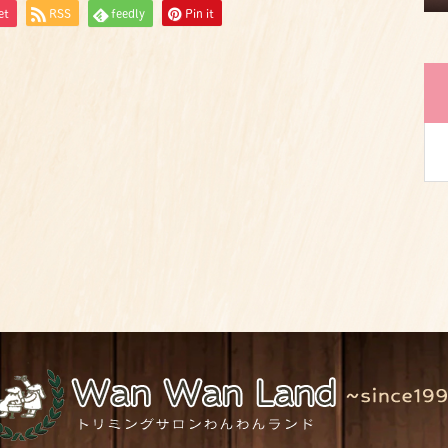
et
RSS
feedly
Pin it