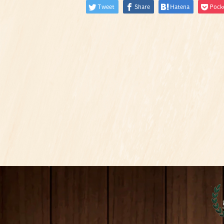
Tweet
Share
Hatena
Pock