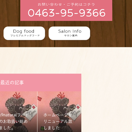
最近の記事
k9naturalフード
ホームページを
のお取扱い始め
リニューアル致
ました。
しました