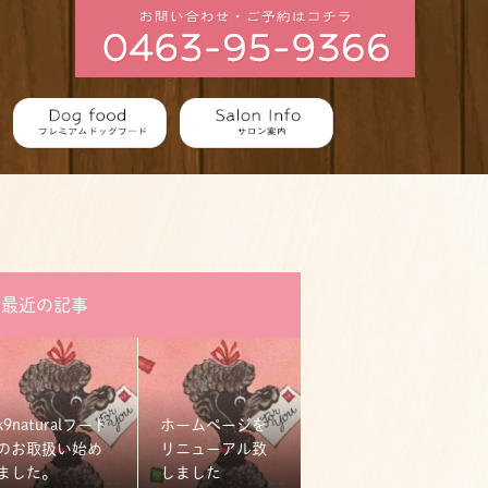
最近の記事
k9naturalフード
ホームページを
のお取扱い始め
リニューアル致
ました。
しました