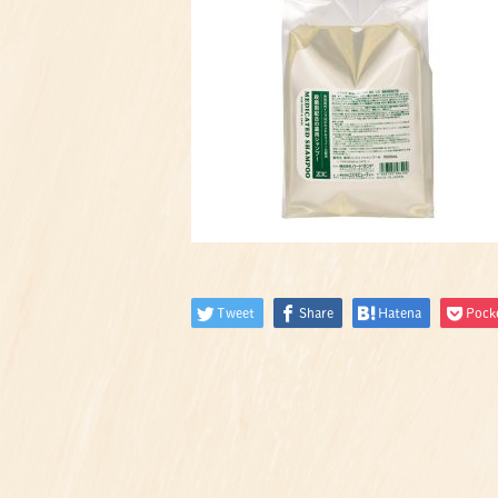
Tweet
Share
Hatena
Pock