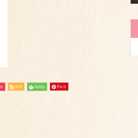
et
RSS
feedly
Pin it