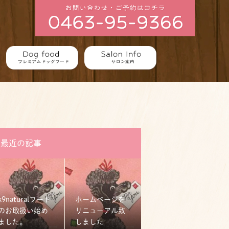
最近の記事
k9naturalフード
ホームページを
のお取扱い始め
リニューアル致
ました。
しました