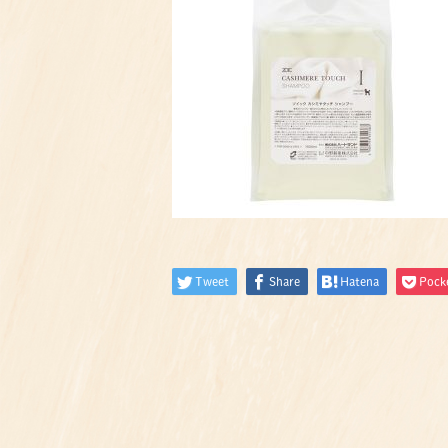
Tweet
Share
Hatena
Pock