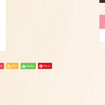
et
RSS
feedly
Pin it